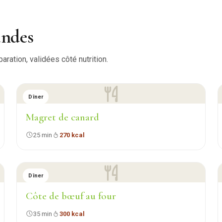
andes
ration, validées côté nutrition.
Dîner
Magret de canard
25 min
270 kcal
Dîner
Côte de bœuf au four
35 min
300 kcal