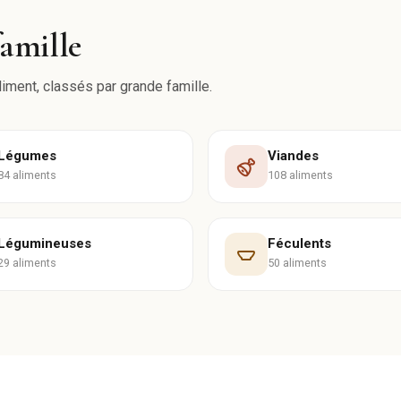
famille
liment, classés par grande famille.
Légumes
Viandes
84 aliments
108 aliments
Légumineuses
Féculents
29 aliments
50 aliments