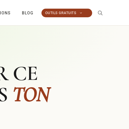
TIONS
BLOG
OUTILS GRATUITS
R CE
NS
TON