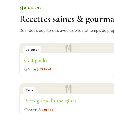
À LA UNE
Recettes saines & gourm
Des idées équilibrées avec calories et temps de prépa
Déjeuner
Œuf poché
6 min
72 kcal
Dîner
Parmigiana d’aubergines
70 min
250 kcal