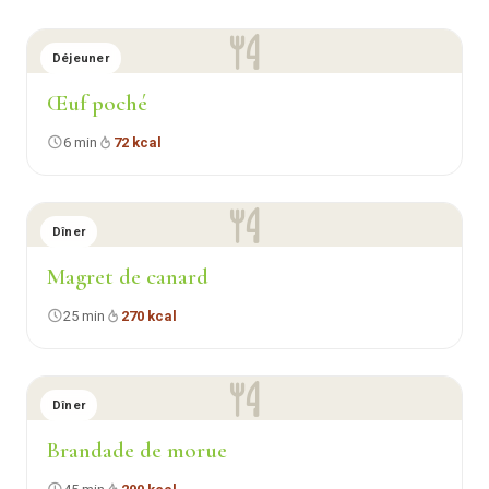
Déjeuner
Œuf poché
6 min
72 kcal
Dîner
Magret de canard
25 min
270 kcal
Dîner
Brandade de morue