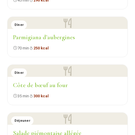
45 min
290 kcal
Dîner
Parmigiana d’aubergines
70 min
250 kcal
Dîner
Côte de bœuf au four
35 min
300 kcal
Déjeuner
Salade piémontaise allégée