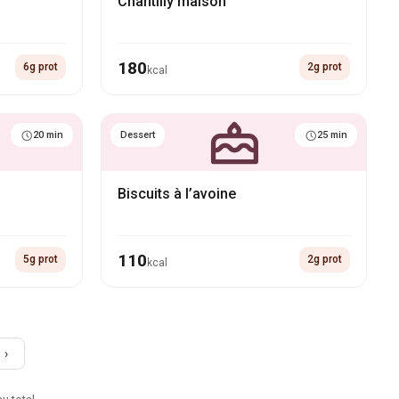
Chantilly maison
180
6g prot
2g prot
kcal
20 min
Dessert
25 min
Biscuits à l’avoine
110
5g prot
2g prot
kcal
›