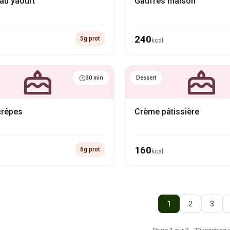
au yaourt
Gaufres maison
240
5g prot
kcal
30 min
Dessert
crêpes
Crème pâtissière
160
6g prot
kcal
1
2
3