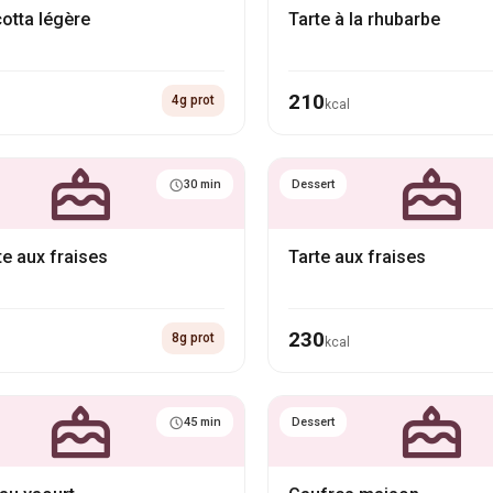
otta légère
Tarte à la rhubarbe
210
4g prot
kcal
30 min
Dessert
te aux fraises
Tarte aux fraises
230
8g prot
kcal
45 min
Dessert