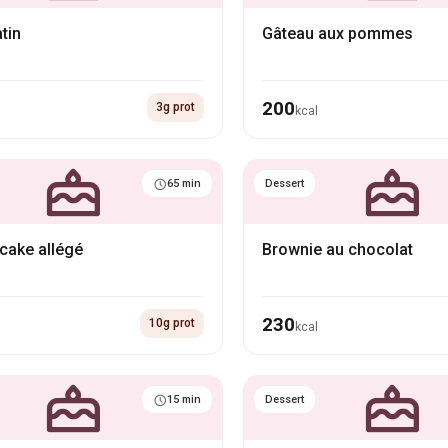
tin
Gâteau aux pommes
200
3g prot
kcal
65 min
Dessert
cake allégé
Brownie au chocolat
230
10g prot
kcal
15 min
Dessert