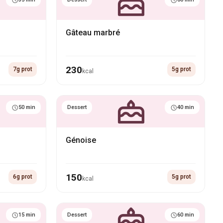
Gâteau marbré
230
7g prot
5g prot
kcal
50 min
Dessert
40 min
Génoise
150
6g prot
5g prot
kcal
15 min
Dessert
60 min