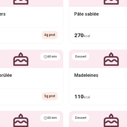
ers
Pâte sablée
270
4g prot
kcal
60 min
Dessert
brûlée
Madeleines
110
5g prot
kcal
65 min
Dessert