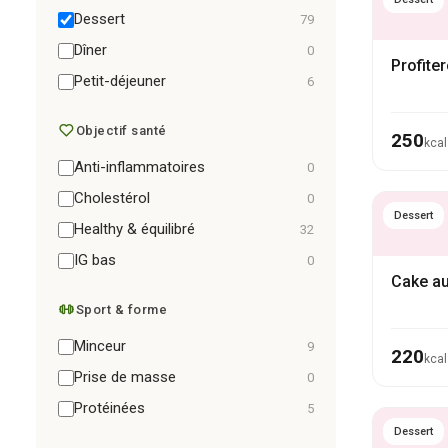
Dessert
79
Dîner
0
Profite
Petit-déjeuner
6
Objectif santé
250
kcal
Anti-inflammatoires
0
Cholestérol
0
Dessert
Healthy & équilibré
32
IG bas
0
Cake au
Sport & forme
Minceur
9
220
kcal
Prise de masse
0
Protéinées
5
Dessert