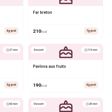
Far breton
210
4g prot
7g prot
kcal
27 min
Dessert
115 min
Pavlova aux fruits
190
3g prot
4g prot
kcal
60 min
Dessert
20 min