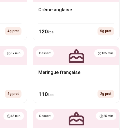
Crème anglaise
120
4g prot
5g prot
kcal
37 min
Dessert
105 min
Meringue française
110
5g prot
2g prot
kcal
65 min
Dessert
25 min