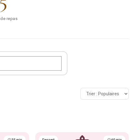
5
 de repas
35 min
Dessert
60 min