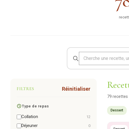
7
recet
Recett
Réinitialiser
FILTRES
79
recettes
Type de repas
Dessert
Collation
12
Déjeuner
0
Dessert