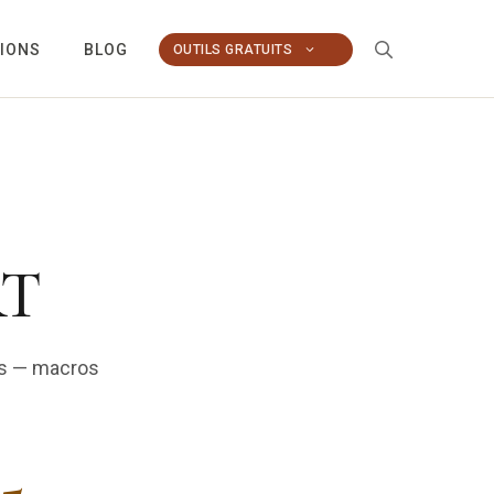
TIONS
BLOG
OUTILS GRATUITS
RT
fs — macros