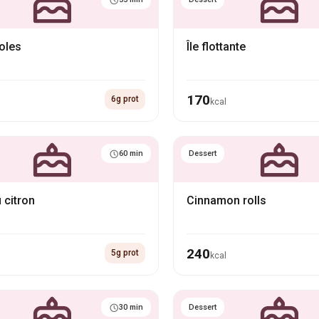
roles
Île flottante
170
6g prot
kcal
60 min
Dessert
 citron
Cinnamon rolls
240
5g prot
kcal
30 min
Dessert