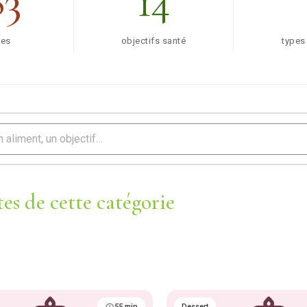
83
14
tes
objectifs santé
types
es de cette catégorie
55 min
Dessert