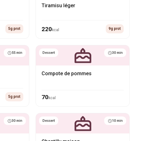
Tiramisu léger
220
5g prot
9g prot
kcal
55 min
Dessert
30 min
Compote de pommes
70
5g prot
kcal
30 min
Dessert
10 min