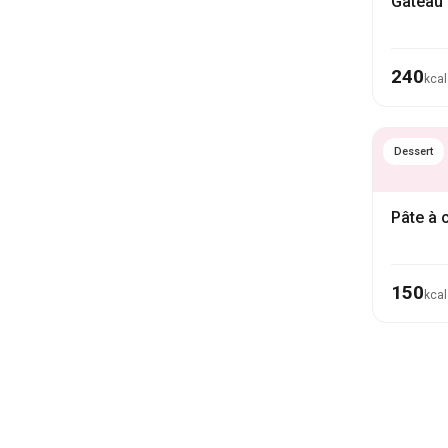
Gâteau 
240
kcal
Dessert
Pâte à 
150
kcal