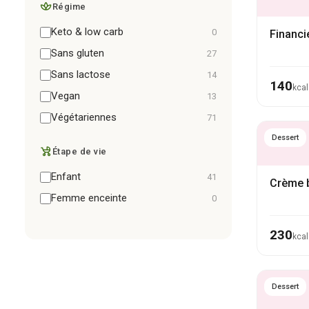
Régime
Keto & low carb
0
Financi
Sans gluten
27
Sans lactose
14
140
kcal
Vegan
13
Végétariennes
71
Dessert
Étape de vie
Enfant
41
Crème 
Femme enceinte
0
230
kcal
Dessert