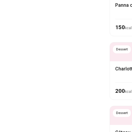
Panna c
150
kcal
Dessert
Charlot
200
kcal
Dessert