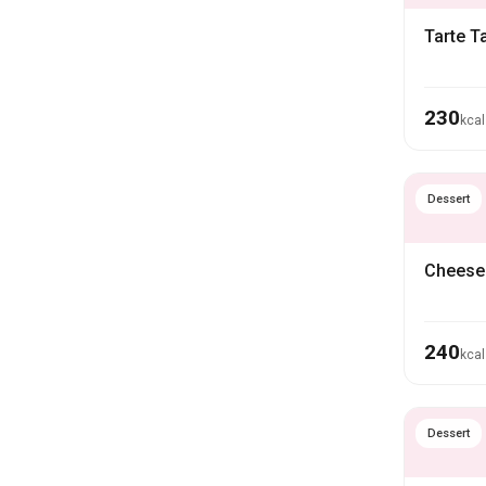
Tarte Ta
230
kcal
Dessert
Cheese
240
kcal
Dessert