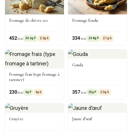
Fromage de chèvre sec
Fromage fondu
452
334
30.6g P
2.2g G
24.8g P
2.1g G
kcal
kcal
Gouda
Fromage frais (type fromage à
tartiner)
230
357
6g P
4g G
25g P
2.3g G
kcal
kcal
Gruyère
Jaune d’œuf