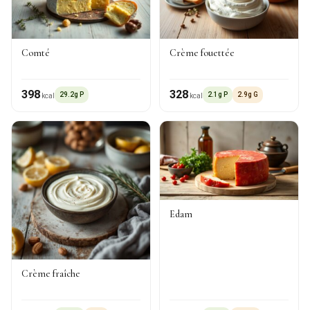
Comté
Crème fouettée
398
328
29.2g P
2.1g P
2.9g G
kcal
kcal
Edam
Crème fraîche