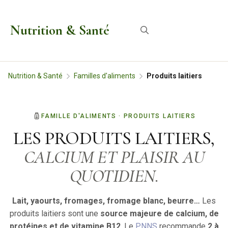
Aller
au
Nutrition & Santé
Menu
contenu
Nutrition & Santé
Familles d'aliments
Produits laitiers
FAMILLE D'ALIMENTS · PRODUITS LAITIERS
LES PRODUITS LAITIERS,
CALCIUM ET PLAISIR AU
QUOTIDIEN.
Lait, yaourts, fromages, fromage blanc, beurre…
Les
produits laitiers sont une
source majeure de calcium, de
protéines et de vitamine B12
. Le
PNNS
recommande
2 à