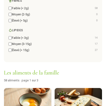
FIBRES
Faible (< 2g)
58
Moyen (2-5g)
0
Élevé (> 5g)
0
LIPIDES
Faible (< 3g)
14
Moyen (3-15g)
17
Élevé (> 15g)
27
Les aliments de la famille
58 aliments · page 1 sur 3