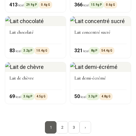
413
366
29.9g P
0.4g G
15.9g P
0.6g G
kcal
kcal
Lait chocolaté
Lait concentré sucré
83
321
3.2g P
10.4g G
8g P
54.4g G
kcal
kcal
Lait de chèvre
Lait demi-écrémé
69
50
3.6g P
4.5g G
3.3g P
4.8g G
kcal
kcal
1
2
3
›