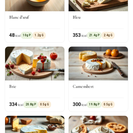
Blanc d’œuf
Bleu
48
353
10g P
1.2g G
21.4g P
2.4g G
kcal
kcal
Brie
Camembert
334
300
20.8g P
0.5g G
19.8g P
0.5g G
kcal
kcal