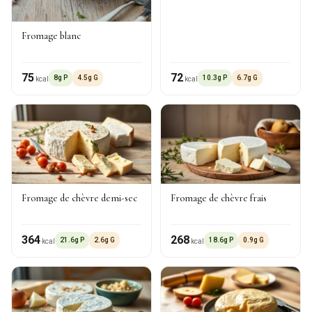
Fromage blanc
75
72
8g P
4.5g G
10.3g P
6.7g G
kcal
kcal
Fromage de chèvre demi-sec
Fromage de chèvre frais
364
268
21.6g P
2.6g G
18.6g P
0.9g G
kcal
kcal