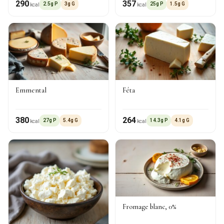
290
357
2.5g P
3g G
25g P
1.5g G
kcal
kcal
Emmental
Féta
380
264
27g P
5.4g G
14.3g P
4.1g G
kcal
kcal
Fromage blanc, 0%