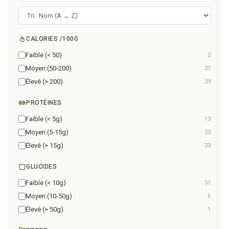
CALORIES /100G
Faible (< 50)
2
Moyen (50-200)
27
Élevé (> 200)
29
PROTÉINES
Faible (< 5g)
13
Moyen (5-15g)
22
Élevé (> 15g)
23
GLUCIDES
Faible (< 10g)
51
Moyen (10-50g)
6
Élevé (> 50g)
1