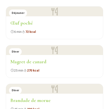
Déjeuner
Œuf poché
6 min
72 kcal
Dîner
Magret de canard
25 min
270 kcal
Dîner
Brandade de morue