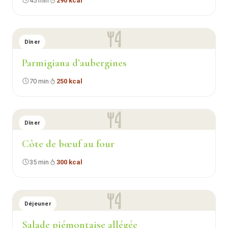
45 min
290 kcal
Dîner
Parmigiana d’aubergines
70 min
250 kcal
Dîner
Côte de bœuf au four
35 min
300 kcal
Déjeuner
Salade piémontaise allégée