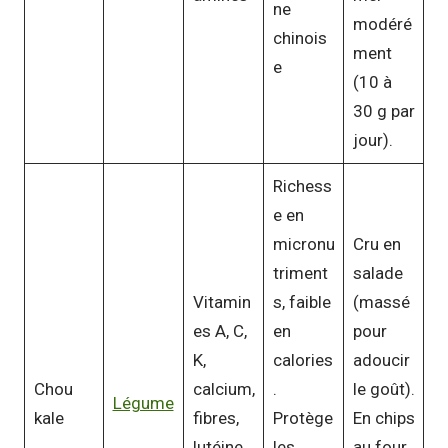
ne
modéré
chinois
ment
e
(10 à
30 g par
jour).
Richess
e en
micronu
Cru en
triment
salade
Vitamin
s, faible
(massé
es A, C,
en
pour
K,
calories
adoucir
Chou
calcium,
.
le goût).
Légume
kale
fibres,
Protège
En chips
lutéine
les
au four