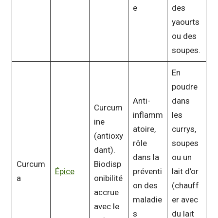
e
des
yaourts
ou des
soupes.
En
poudre
Anti-
dans
Curcum
inflamm
les
ine
atoire,
currys,
(antioxy
rôle
soupes
dant).
dans la
ou un
Curcum
Biodisp
Épice
préventi
lait d’or
a
onibilité
on des
(chauff
accrue
maladie
er avec
avec le
s
du lait