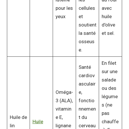
pour les
cellules
avec
yeux
et
huile
soutient
d’olive
la santé
et sel.
osseus
e.
En filet
Santé
sur une
cardiov
salade
asculair
ou des
Oméga-
e,
légume
3 (ALA),
fonctio
s (ne
vitamin
nnemen
pas
Huile de
e E,
t du
Huile
chauffe
lin
lignane
cerveau