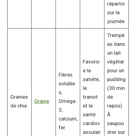
répartis
sur la
journée.
Trempé
es dans
un lait
Favoris
végétal
e la
pour un
Fibres
satiété,
pudding
soluble
le
(30 min
s,
Graines
transit
de
Graine
Oméga-
de chia
et la
repos).
3,
santé
À
calcium,
cardiov
saupou
fer
asculair
drer sur