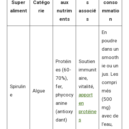
Super
Catégo
aux
s
conso
aliment
rie
nutrim
associé
mmatio
ents
s
n
En
poudre
dans un
smooth
Protéin
Soutien
ie ou un
es (60-
immunit
jus. Les
70%),
aire,
compri
Spirulin
fer,
vitalité,
Algue
més
e
phycocy
apport
(500
anine
en
mg)
(antioxy
protéine
avec de
dant)
s
l’eau,