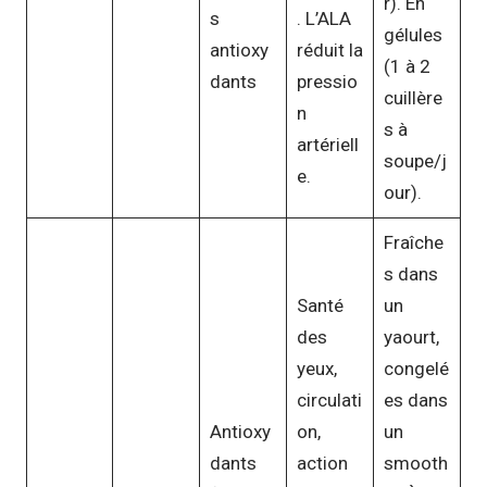
r). En
s
. L’ALA
gélules
antioxy
réduit la
(1 à 2
dants
pressio
cuillère
n
s à
artériell
soupe/j
e.
our).
Fraîche
s dans
Santé
un
des
yaourt,
yeux,
congelé
circulati
es dans
Antioxy
on,
un
dants
action
smooth