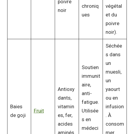
poivre
chroniq
végétal
noir
ues
et du
poivre
noir).
Séchée
s dans
un
Soutien
muesli,
immunit
un
aire,
Antioxy
yaourt
anti-
dants,
ou en
fatigue.
Baies
vitamin
infusion
Fruit
Utilisée
de goji
es, fer,
. À
s en
acides
consom
médeci
aminés
mer