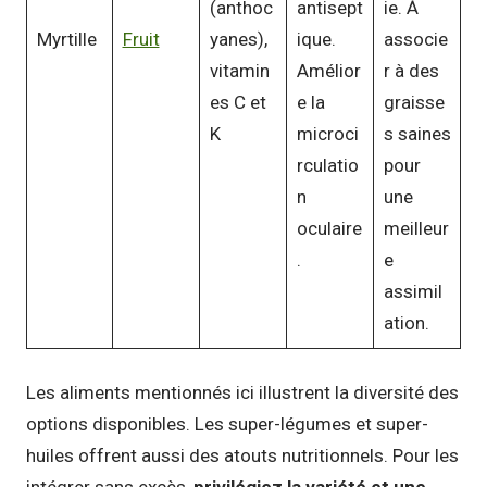
(anthoc
antisept
ie. À
Myrtille
Fruit
yanes),
ique.
associe
vitamin
Amélior
r à des
es C et
e la
graisse
K
microci
s saines
rculatio
pour
n
une
oculaire
meilleur
.
e
assimil
ation.
Les aliments mentionnés ici illustrent la diversité des
options disponibles. Les super-légumes et super-
huiles offrent aussi des atouts nutritionnels. Pour les
intégrer sans excès,
privilégiez la variété et une