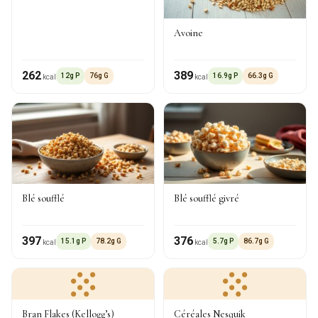
Avoine
262
389
12g P
76g G
16.9g P
66.3g G
kcal
kcal
Blé soufflé
Blé soufflé givré
397
376
15.1g P
78.2g G
5.7g P
86.7g G
kcal
kcal
Bran Flakes (Kellogg’s)
Céréales Nesquik