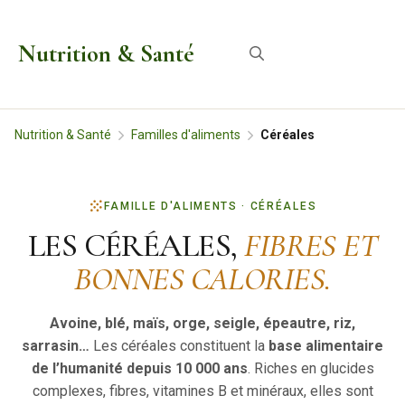
Aller
au
Nutrition & Santé
Menu
contenu
Nutrition & Santé
Familles d'aliments
Céréales
FAMILLE D'ALIMENTS · CÉRÉALES
LES CÉRÉALES,
FIBRES ET
BONNES CALORIES.
Avoine, blé, maïs, orge, seigle, épeautre, riz,
sarrasin…
Les céréales constituent la
base alimentaire
de l’humanité depuis 10 000 ans
. Riches en glucides
complexes, fibres, vitamines B et minéraux, elles sont