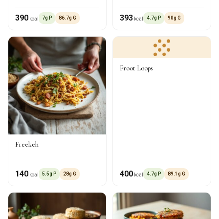
390
393
7g P
86.7g G
4.7g P
90g G
kcal
kcal
Froot Loops
Freekeh
140
400
5.5g P
28g G
4.7g P
89.1g G
kcal
kcal