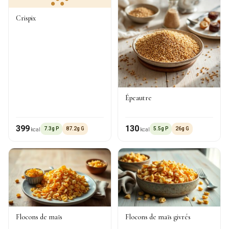
Crispix
Épeautre
399
130
7.3g P
87.2g G
5.5g P
26g G
kcal
kcal
Flocons de maïs
Flocons de maïs givrés