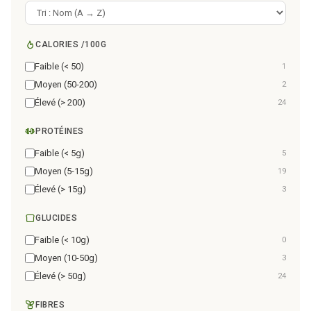
CALORIES /100G
Faible (< 50)
1
Moyen (50-200)
2
Élevé (> 200)
24
PROTÉINES
Faible (< 5g)
5
Moyen (5-15g)
19
Élevé (> 15g)
3
GLUCIDES
Faible (< 10g)
0
Moyen (10-50g)
3
Élevé (> 50g)
24
FIBRES