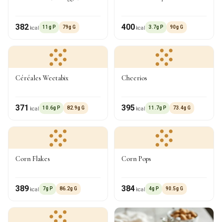
382
400
11g P
79g G
3.7g P
90g G
kcal
kcal
Céréales Weetabix
Cheerios
371
395
10.6g P
82.9g G
11.7g P
73.4g G
kcal
kcal
Corn Flakes
Corn Pops
389
384
7g P
86.2g G
4g P
90.5g G
kcal
kcal