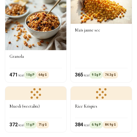
Maïs jaune sec
Granola
471
365
10g P
64g G
9.5g P
74.3g G
kcal
kcal
Muesli (weetabix)
Rice Krispies
372
384
11g P
71g G
6.9g P
84.9g G
kcal
kcal