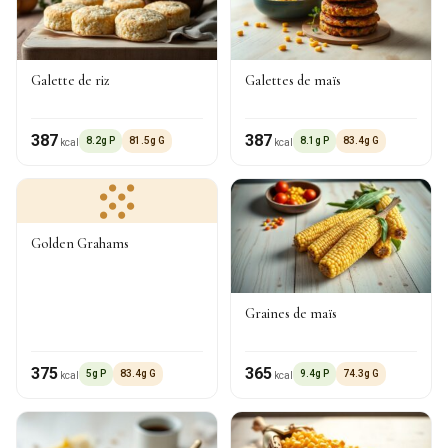
Galette de riz
Galettes de maïs
387
387
8.2g P
81.5g G
8.1g P
83.4g G
kcal
kcal
Golden Grahams
Graines de maïs
375
365
5g P
83.4g G
9.4g P
74.3g G
kcal
kcal