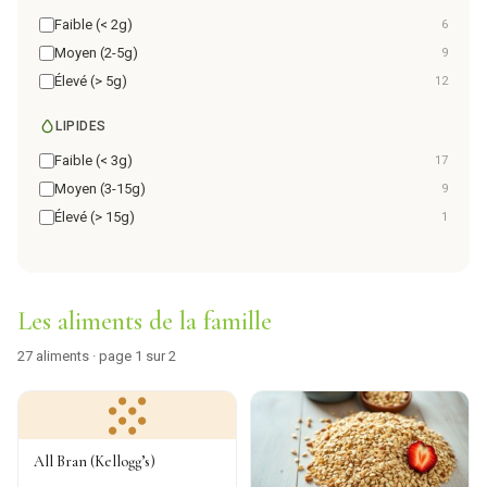
Faible (< 2g)
6
Moyen (2-5g)
9
Élevé (> 5g)
12
LIPIDES
Faible (< 3g)
17
Moyen (3-15g)
9
Élevé (> 15g)
1
Les aliments de la famille
27 aliments · page 1 sur 2
All Bran (Kellogg’s)