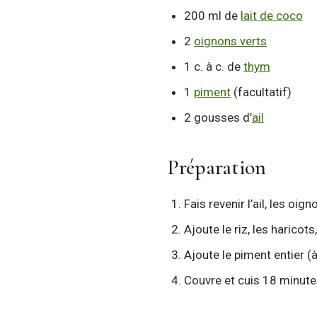
200 ml de
lait de coco
2
oignons verts
1 c. à c. de
thym
1
piment
(facultatif)
2 gousses d’
ail
Préparation
Fais revenir l’ail, les oig
Ajoute le riz, les haricots,
Ajoute le piment entier (à
Couvre et cuis 18 minute