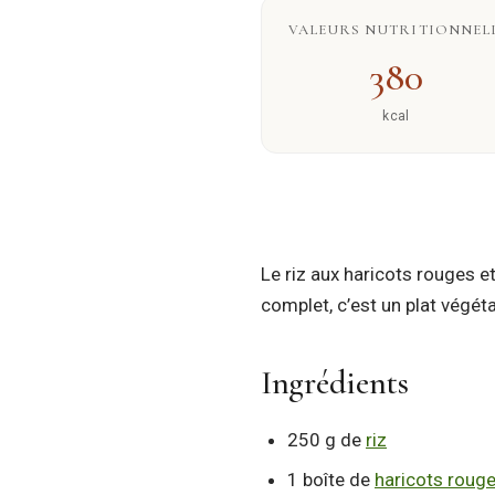
VALEURS NUTRITIONNELL
380
kcal
Le riz aux haricots rouges e
complet, c’est un plat végéta
Ingrédients
250 g de
riz
1 boîte de
haricots roug