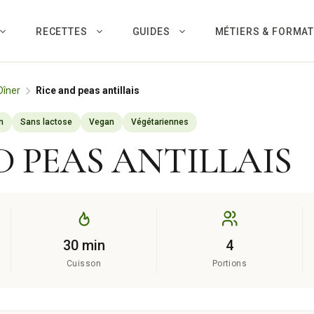
RECETTES
GUIDES
MÉTIERS & FORMA
Dîner
Rice and peas antillais
n
Sans lactose
Vegan
Végétariennes
D PEAS ANTILLAIS
30 min
4
Cuisson
Portions