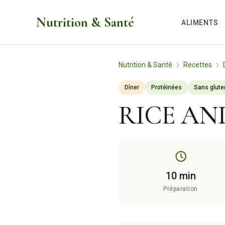
Aller
Nutrition & Santé
au
ALIMENTS
contenu
Nutrition & Santé
Recettes
Dîner
Protéinées
Sans glute
RICE AN
10 min
Préparation