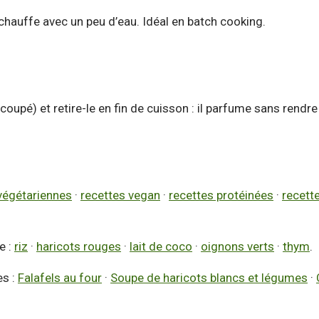
chauffe avec un peu d’eau. Idéal en batch cooking.
coupé) et retire-le en fin de cuisson : il parfume sans rendre l
végétariennes
·
recettes vegan
·
recettes protéinées
·
recett
e :
riz
·
haricots rouges
·
lait de coco
·
oignons verts
·
thym
.
es :
Falafels au four
·
Soupe de haricots blancs et légumes
·