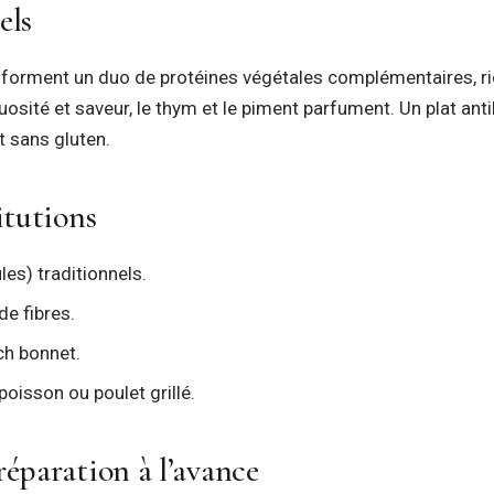
els
s forment un duo de protéines végétales complémentaires, ric
osité et saveur, le thym et le piment parfument. Un plat antil
t sans gluten.
itutions
es) traditionnels.
de fibres.
ch bonnet.
isson ou poulet grillé.
éparation à l’avance