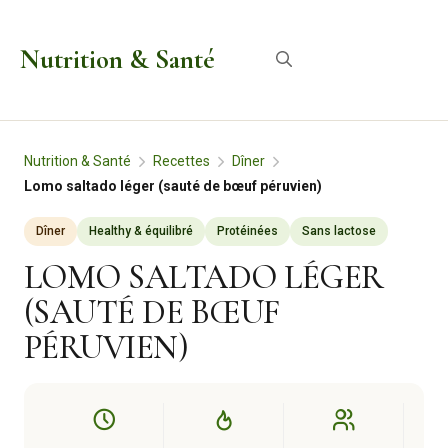
Aller
au
Nutrition & Santé
Menu
contenu
Nutrition & Santé
Recettes
Dîner
Lomo saltado léger (sauté de bœuf péruvien)
Dîner
Healthy & équilibré
Protéinées
Sans lactose
LOMO SALTADO LÉGER
(SAUTÉ DE BŒUF
PÉRUVIEN)