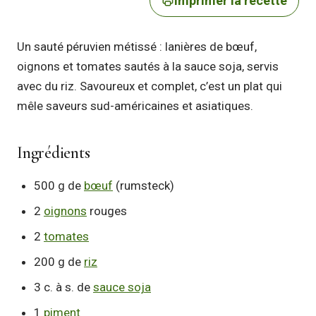
Imprimer la recette
Un sauté péruvien métissé : lanières de bœuf,
oignons et tomates sautés à la sauce soja, servis
avec du riz. Savoureux et complet, c’est un plat qui
mêle saveurs sud-américaines et asiatiques.
Ingrédients
500 g de
bœuf
(rumsteck)
2
oignons
rouges
2
tomates
200 g de
riz
3 c. à s. de
sauce soja
1
piment