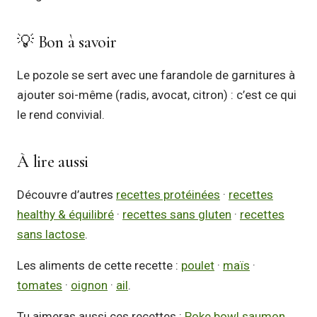
💡 Bon à savoir
Le pozole se sert avec une farandole de garnitures à
ajouter soi-même (radis, avocat, citron) : c’est ce qui
le rend convivial.
À lire aussi
Découvre d’autres
recettes protéinées
·
recettes
healthy & équilibré
·
recettes sans gluten
·
recettes
sans lactose
.
Les aliments de cette recette :
poulet
·
maïs
·
tomates
·
oignon
·
ail
.
Tu aimeras aussi ces recettes :
Poke bowl saumon,