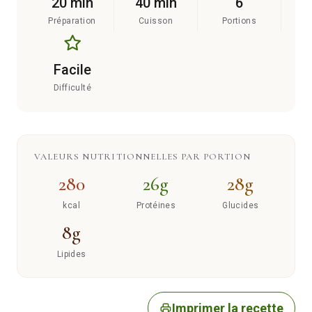
20 min
40 min
6
Préparation
Cuisson
Portions
Facile
Difficulté
VALEURS NUTRITIONNELLES PAR PORTION
280
26g
28g
kcal
Protéines
Glucides
8g
Lipides
Imprimer la recette