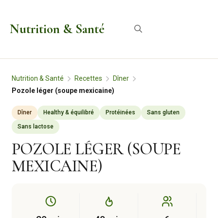
Aller
au
Nutrition & Santé
Menu
contenu
Nutrition & Santé
Recettes
Dîner
Pozole léger (soupe mexicaine)
Dîner
Healthy & équilibré
Protéinées
Sans gluten
Sans lactose
POZOLE LÉGER (SOUPE
MEXICAINE)