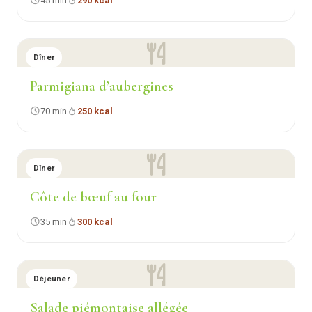
45 min
290 kcal
Dîner
Parmigiana d’aubergines
70 min
250 kcal
Dîner
Côte de bœuf au four
35 min
300 kcal
Déjeuner
Salade piémontaise allégée