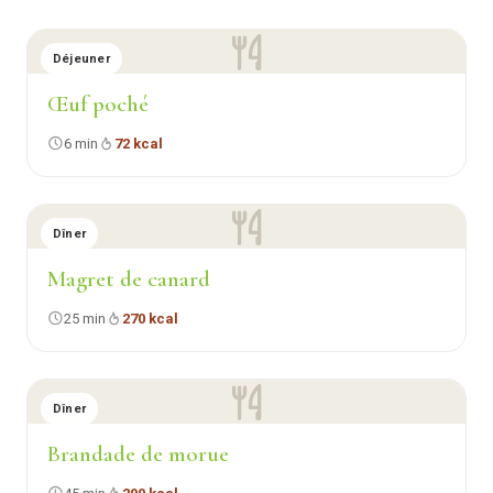
Déjeuner
Œuf poché
6 min
72 kcal
Dîner
Magret de canard
25 min
270 kcal
Dîner
Brandade de morue