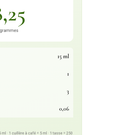
8,25
grammes
15
ml
1
3
0,06
 ml · 1 cuillère à café = 5 ml · 1 tasse = 250