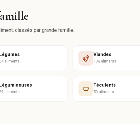
famille
liment, classés par grande famille.
Légumes
Viandes
84 aliments
108 aliments
Légumineuses
Féculents
29 aliments
50 aliments