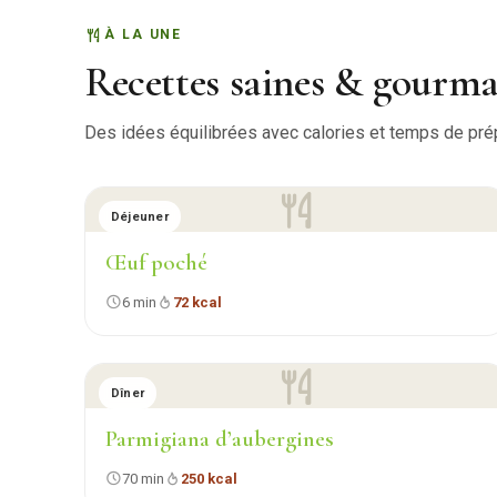
À LA UNE
Recettes saines & gourm
Des idées équilibrées avec calories et temps de prépa
Déjeuner
Œuf poché
6 min
72 kcal
Dîner
Parmigiana d’aubergines
70 min
250 kcal