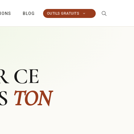
TIONS
BLOG
OUTILS GRATUITS
R CE
NS
TON