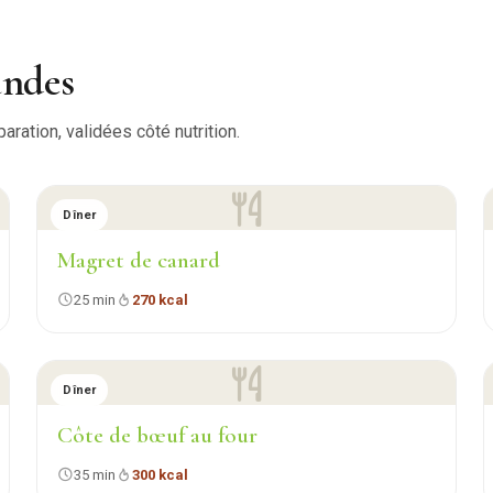
andes
ration, validées côté nutrition.
Dîner
Magret de canard
25 min
270 kcal
Dîner
Côte de bœuf au four
35 min
300 kcal