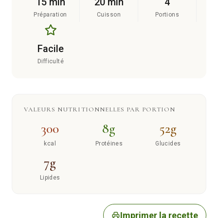
15 min
20 min
4
Préparation
Cuisson
Portions
Facile
Difficulté
VALEURS NUTRITIONNELLES PAR PORTION
300
8g
52g
kcal
Protéines
Glucides
7g
Lipides
Imprimer la recette