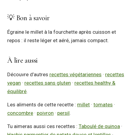
💡 Bon à savoir
Égraine le millet à la fourchette après cuisson et
repos : il reste léger et aéré, jamais compact.
À lire aussi
Découvre d’autres
recettes végétariennes
·
recettes
vegan
·
recettes sans gluten
·
recettes healthy &
équilibré
.
Les aliments de cette recette :
millet
·
tomates
·
concombre
·
poivron
·
persil
.
Tu aimeras aussi ces recettes :
Taboulé de quinoa
·
Hachis parmentier de patate douce et lentilles
·