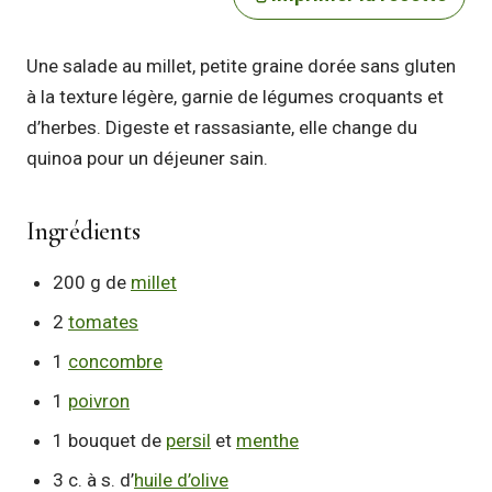
Une salade au millet, petite graine dorée sans gluten
à la texture légère, garnie de légumes croquants et
d’herbes. Digeste et rassasiante, elle change du
quinoa pour un déjeuner sain.
Ingrédients
200 g de
millet
2
tomates
1
concombre
1
poivron
1 bouquet de
persil
et
menthe
3 c. à s. d’
huile d’olive