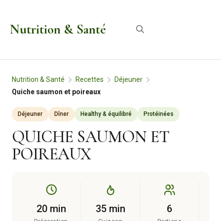
Aller
au
Nutrition & Santé
Menu
contenu
Nutrition & Santé
Recettes
Déjeuner
Quiche saumon et poireaux
Déjeuner
Dîner
Healthy & équilibré
Protéinées
QUICHE SAUMON ET
POIREAUX
20 min
35 min
6