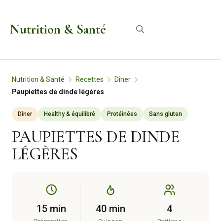
Aller
au
Nutrition & Santé
Menu
contenu
Nutrition & Santé
Recettes
Dîner
Paupiettes de dinde légères
Dîner
Healthy & équilibré
Protéinées
Sans gluten
PAUPIETTES DE DINDE
LÉGÈRES
15 min
40 min
4