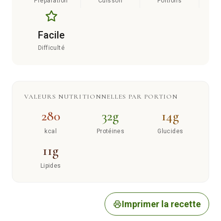
Préparation
Cuisson
Portions
Facile
Difficulté
VALEURS NUTRITIONNELLES PAR PORTION
280
32g
14g
kcal
Protéines
Glucides
11g
Lipides
Imprimer la recette