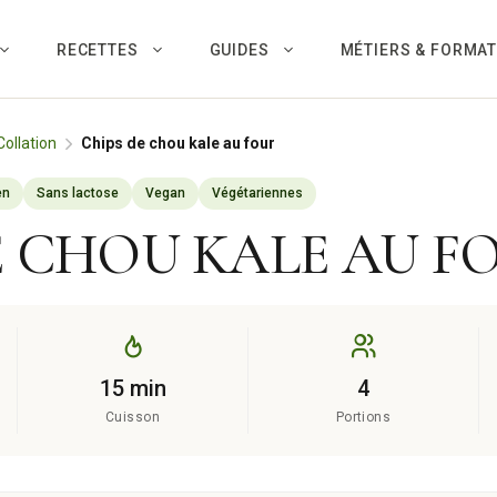
RECETTES
GUIDES
MÉTIERS & FORMA
Collation
Chips de chou kale au four
en
Sans lactose
Vegan
Végétariennes
E CHOU KALE AU F
15 min
4
Cuisson
Portions