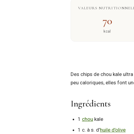
VALEURS NUTRITIONNELL
70
kcal
Des chips de chou kale ultra 
peu caloriques, elles font un
Ingrédients
1
chou
kale
1 c. à s. d’
huile d’olive