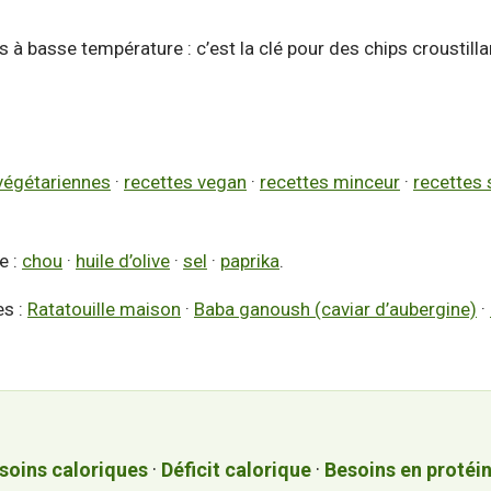
is à basse température : c’est la clé pour des chips croustill
végétariennes
·
recettes vegan
·
recettes minceur
·
recettes 
e :
chou
·
huile d’olive
·
sel
·
paprika
.
es :
Ratatouille maison
·
Baba ganoush (caviar d’aubergine)
·
soins caloriques
·
Déficit calorique
·
Besoins en protéi