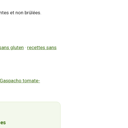
antes et non brûlées.
sans gluten
·
recettes sans
Gaspacho tomate-
nes