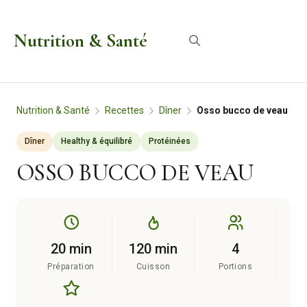
Aller
au
Nutrition & Santé
Menu
contenu
Nutrition & Santé
Recettes
Dîner
Osso bucco de veau
Dîner
Healthy & équilibré
Protéinées
OSSO BUCCO DE VEAU
20 min
120 min
4
Préparation
Cuisson
Portions