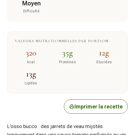
Moyen
Difficulté
VALEURS NUTRITIONNELLES PAR PORTION
320
35g
12g
kcal
Protéines
Glucides
13g
Lipides
Imprimer la recette
L’osso bucco : des jarrets de veau mijotés
longuement dans une sauce tomate parfumée au vin