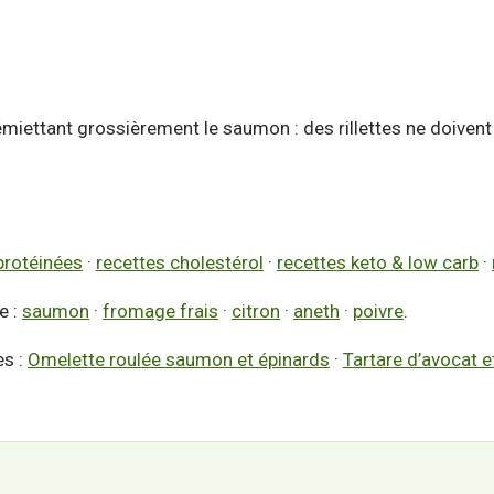
miettant grossièrement le saumon : des rillettes ne doivent 
protéinées
·
recettes cholestérol
·
recettes keto & low carb
·
e :
saumon
·
fromage frais
·
citron
·
aneth
·
poivre
.
es :
Omelette roulée saumon et épinards
·
Tartare d’avocat e