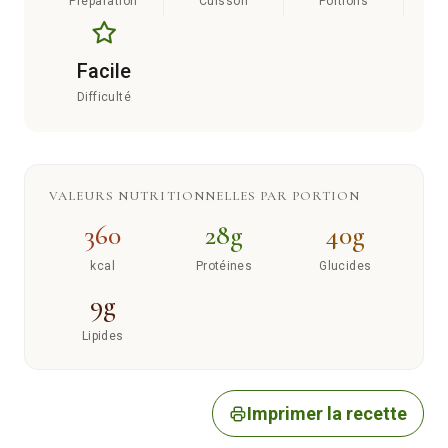
Préparation
Cuisson
Portions
Facile
Difficulté
VALEURS NUTRITIONNELLES PAR PORTION
360
28g
40g
kcal
Protéines
Glucides
9g
Lipides
Imprimer la recette