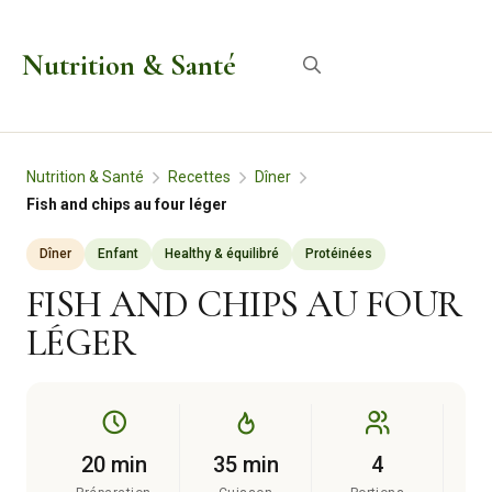
Aller
au
Nutrition & Santé
Menu
contenu
Nutrition & Santé
Recettes
Dîner
Fish and chips au four léger
Dîner
Enfant
Healthy & équilibré
Protéinées
FISH AND CHIPS AU FOUR
LÉGER
20 min
35 min
4