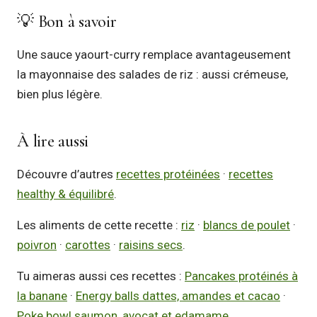
💡 Bon à savoir
Une sauce yaourt-curry remplace avantageusement
la mayonnaise des salades de riz : aussi crémeuse,
bien plus légère.
À lire aussi
Découvre d’autres
recettes protéinées
·
recettes
healthy & équilibré
.
Les aliments de cette recette :
riz
·
blancs de poulet
·
poivron
·
carottes
·
raisins secs
.
Tu aimeras aussi ces recettes :
Pancakes protéinés à
la banane
·
Energy balls dattes, amandes et cacao
·
Poke bowl saumon, avocat et edamame
.