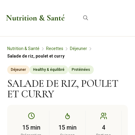
Aller
au
Nutrition & Santé
Menu
contenu
Nutrition & Santé
Recettes
Déjeuner
Salade de riz, poulet et curry
Déjeuner
Healthy & équilibré
Protéinées
SALADE DE RIZ, POULET
ET CURRY
15 min
15 min
4