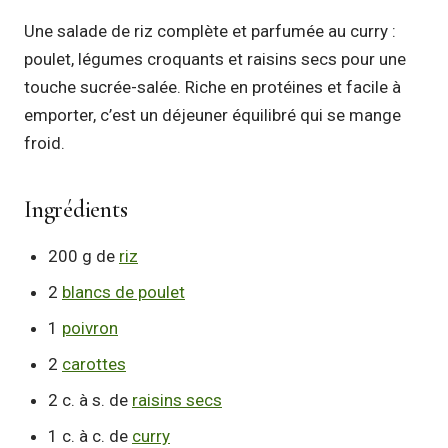
Une salade de riz complète et parfumée au curry :
poulet, légumes croquants et raisins secs pour une
touche sucrée-salée. Riche en protéines et facile à
emporter, c’est un déjeuner équilibré qui se mange
froid.
Ingrédients
200 g de
riz
2
blancs de poulet
1
poivron
2
carottes
2 c. à s. de
raisins secs
1 c. à c. de
curry