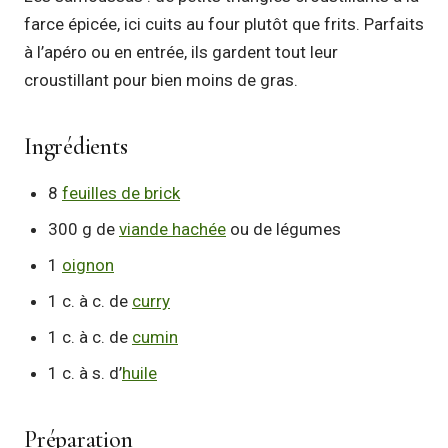
farce épicée, ici cuits au four plutôt que frits. Parfaits
à l’apéro ou en entrée, ils gardent tout leur
croustillant pour bien moins de gras.
Ingrédients
8
feuilles de brick
300 g de
viande hachée
ou de légumes
1
oignon
1 c. à c. de
curry
1 c. à c. de
cumin
1 c. à s. d’
huile
Préparation