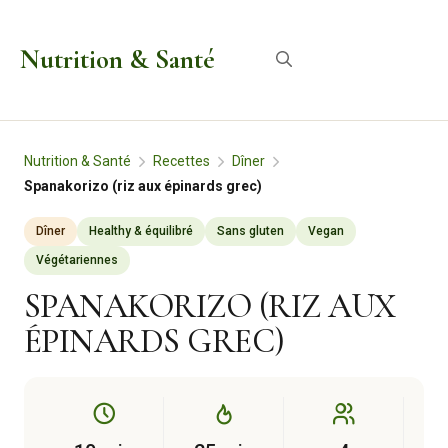
Aller
au
Nutrition & Santé
Menu
contenu
Nutrition & Santé
Recettes
Dîner
Spanakorizo (riz aux épinards grec)
Dîner
Healthy & équilibré
Sans gluten
Vegan
Végétariennes
SPANAKORIZO (RIZ AUX
ÉPINARDS GREC)