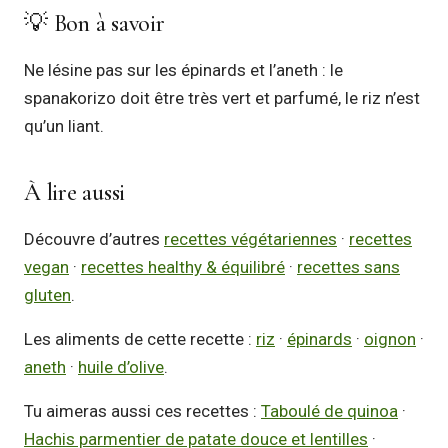
💡 Bon à savoir
Ne lésine pas sur les épinards et l’aneth : le
spanakorizo doit être très vert et parfumé, le riz n’est
qu’un liant.
À lire aussi
Découvre d’autres
recettes végétariennes
·
recettes
vegan
·
recettes healthy & équilibré
·
recettes sans
gluten
.
Les aliments de cette recette :
riz
·
épinards
·
oignon
·
aneth
·
huile d’olive
.
Tu aimeras aussi ces recettes :
Taboulé de quinoa
·
Hachis parmentier de patate douce et lentilles
·