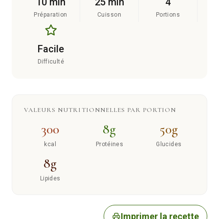
10 min
25 min
4
Préparation
Cuisson
Portions
Facile
Difficulté
VALEURS NUTRITIONNELLES PAR PORTION
300
8g
50g
kcal
Protéines
Glucides
8g
Lipides
Imprimer la recette