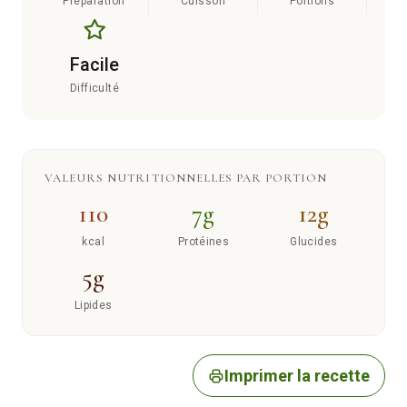
Préparation
Cuisson
Portions
Facile
Difficulté
VALEURS NUTRITIONNELLES PAR PORTION
110
7g
12g
kcal
Protéines
Glucides
5g
Lipides
Imprimer la recette