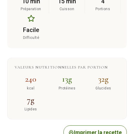
10 min
15 min
4
Préparation
Cuisson
Portions
Facile
Difficulté
VALEURS NUTRITIONNELLES PAR PORTION
240
13g
32g
kcal
Protéines
Glucides
7g
Lipides
Imprimer la recette