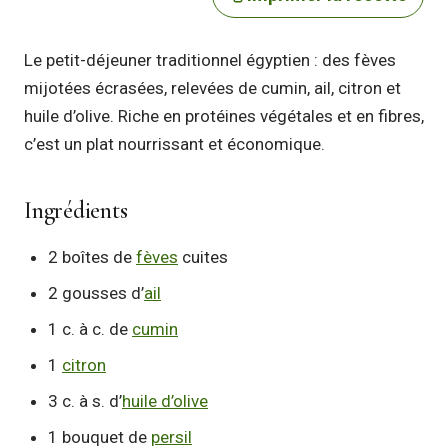
Le petit-déjeuner traditionnel égyptien : des fèves
mijotées écrasées, relevées de cumin, ail, citron et
huile d’olive. Riche en protéines végétales et en fibres,
c’est un plat nourrissant et économique.
Ingrédients
2 boîtes de
fèves
cuites
2 gousses d’
ail
1 c. à c. de
cumin
1
citron
3 c. à s. d’
huile d’olive
1 bouquet de
persil