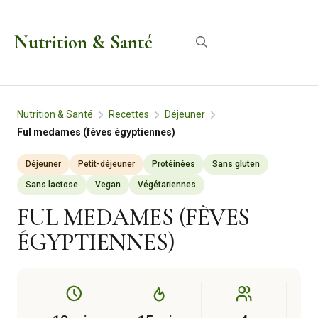
Aller
au
Nutrition & Santé
Menu
contenu
Nutrition & Santé
Recettes
Déjeuner
Ful medames (fèves égyptiennes)
Déjeuner
Petit-déjeuner
Protéinées
Sans gluten
Sans lactose
Vegan
Végétariennes
FUL MEDAMES (FÈVES
ÉGYPTIENNES)