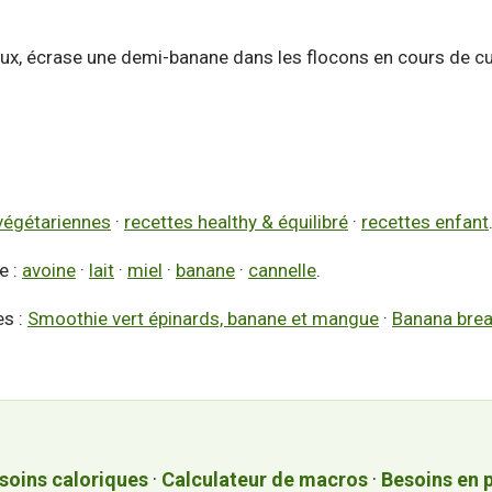
x, écrase une demi-banane dans les flocons en cours de cuis
végétariennes
·
recettes healthy & équilibré
·
recettes enfant
e :
avoine
·
lait
·
miel
·
banane
·
cannelle
.
es :
Smoothie vert épinards, banane et mangue
·
Banana brea
soins caloriques
·
Calculateur de macros
·
Besoins en 