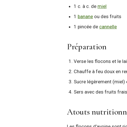
1 c. à c. de
miel
1
banane
ou des fruits
1 pincée de
cannelle
Préparation
Verse les flocons et le l
Chauffe à feu doux en re
Sucre légèrement (miel) e
Sers avec des fruits frai
Atouts nutritionn
Les flocons d’avoine sont ri