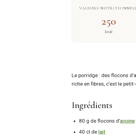
VALEURS NUTRITIONNELL
250
kcal
Le porridge : des flocons d’
riche en fibres, c’est le peti
Ingrédients
80 g de flocons d’
avoine
40 cl de
lait