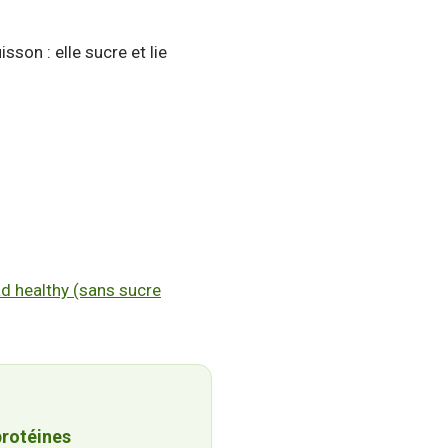
son : elle sucre et lie
.
d healthy (sans sucre
protéines