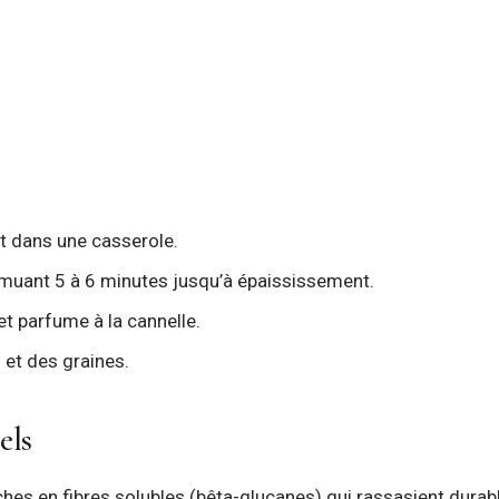
ait dans une casserole.
muant 5 à 6 minutes jusqu’à épaississement.
t parfume à la cannelle.
s et des graines.
els
ches en fibres solubles (bêta-glucanes) qui rassasient durabl