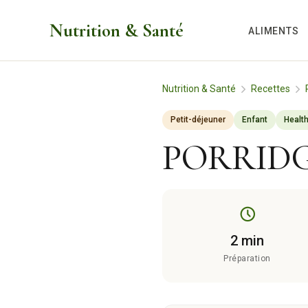
Aller
Nutrition & Santé
au
ALIMENTS
contenu
Nutrition & Santé
Recettes
Petit-déjeuner
Enfant
Health
PORRID
2 min
Préparation