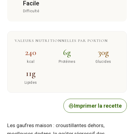
Facile
Difficulté
VALEURS NUTRITIONNELLES PAR PORTION
240
6g
30g
kcal
Protéines
Glucides
11g
Lipides
Imprimer la recette
Les gaufres maison : croustillantes dehors,
moelleuses dedans, le goûter régressif des