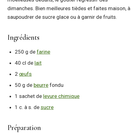
dimanches. Bien meilleures tièdes et faites maison, à
saupoudrer de sucre glace ou à garnir de fruits.
Ingrédients
250 g de
farine
40 cl de
lait
2
œufs
50 g de
beurre
fondu
1 sachet de
levure chimique
1 c. à s. de
sucre
Préparation