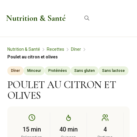
Aller
au
Nutrition & Santé
Menu
contenu
Nutrition & Santé
Recettes
Dîner
Poulet au citron et olives
Dîner
Minceur
Protéinées
Sans gluten
Sans lactose
POULET AU CITRON ET
OLIVES
15 min
40 min
4