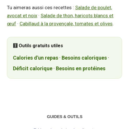
Tu aimeras aussi ces recettes :
Salade de poulet,
avocat et noix
·
Salade de thon, haricots blancs et
œuf
·
Cabillaud à la provençale, tomates et olives
.
🧮 Outils gratuits utiles
Calories d'un repas
·
Besoins caloriques
·
Déficit calorique
·
Besoins en protéines
GUIDES & OUTILS