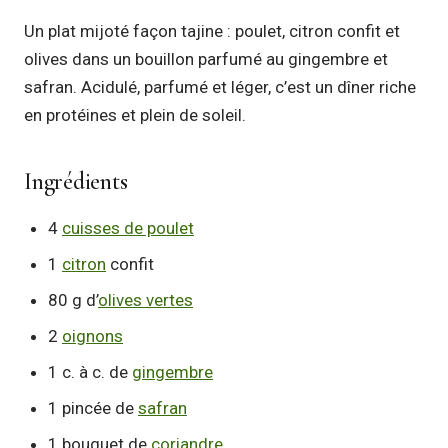
Un plat mijoté façon tajine : poulet, citron confit et
olives dans un bouillon parfumé au gingembre et
safran. Acidulé, parfumé et léger, c’est un dîner riche
en protéines et plein de soleil.
Ingrédients
4
cuisses de poulet
1
citron
confit
80 g d’
olives vertes
2
oignons
1 c. à c. de
gingembre
1 pincée de
safran
1 bouquet de
coriandre