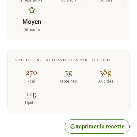
Préparation
Cuisson
Portions
Moyen
Difficulté
VALEURS NUTRITIONNELLES PAR PORTION
270
5g
38g
kcal
Protéines
Glucides
11g
Lipides
Imprimer la recette