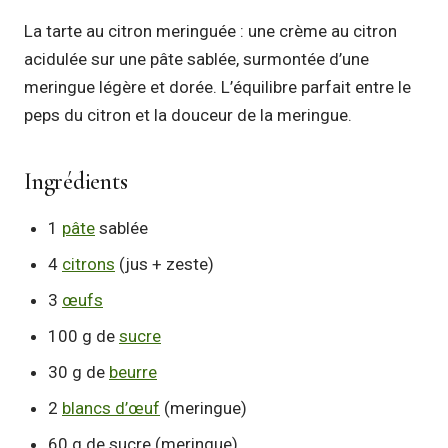
La tarte au citron meringuée : une crème au citron
acidulée sur une pâte sablée, surmontée d’une
meringue légère et dorée. L’équilibre parfait entre le
peps du citron et la douceur de la meringue.
Ingrédients
1
pâte
sablée
4
citrons
(jus + zeste)
3
œufs
100 g de
sucre
30 g de
beurre
2
blancs d’œuf
(meringue)
60 g de sucre (meringue)