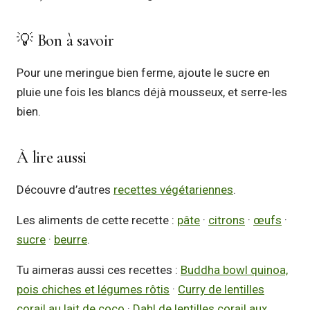
💡 Bon à savoir
Pour une meringue bien ferme, ajoute le sucre en
pluie une fois les blancs déjà mousseux, et serre-les
bien.
À lire aussi
Découvre d’autres
recettes végétariennes
.
Les aliments de cette recette :
pâte
·
citrons
·
œufs
·
sucre
·
beurre
.
Tu aimeras aussi ces recettes :
Buddha bowl quinoa,
pois chiches et légumes rôtis
·
Curry de lentilles
corail au lait de coco
·
Dahl de lentilles corail aux