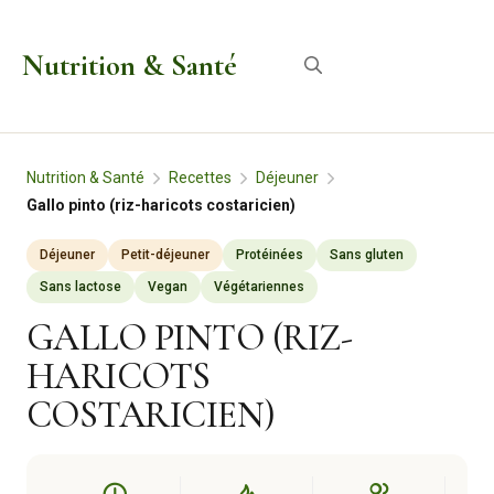
Aller
au
Nutrition & Santé
Menu
contenu
Nutrition & Santé
Recettes
Déjeuner
Gallo pinto (riz-haricots costaricien)
Déjeuner
Petit-déjeuner
Protéinées
Sans gluten
Sans lactose
Vegan
Végétariennes
GALLO PINTO (RIZ-
HARICOTS
COSTARICIEN)