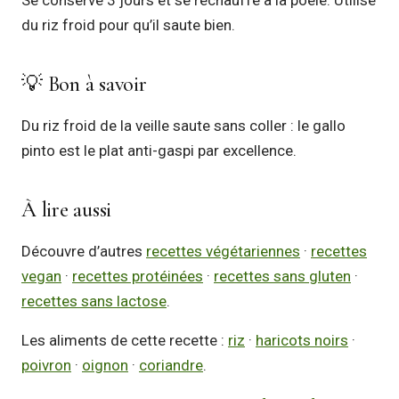
Se conserve 3 jours et se réchauffe à la poêle. Utilise
du riz froid pour qu’il saute bien.
💡 Bon à savoir
Du riz froid de la veille saute sans coller : le gallo
pinto est le plat anti-gaspi par excellence.
À lire aussi
Découvre d’autres
recettes végétariennes
·
recettes
vegan
·
recettes protéinées
·
recettes sans gluten
·
recettes sans lactose
.
Les aliments de cette recette :
riz
·
haricots noirs
·
poivron
·
oignon
·
coriandre
.