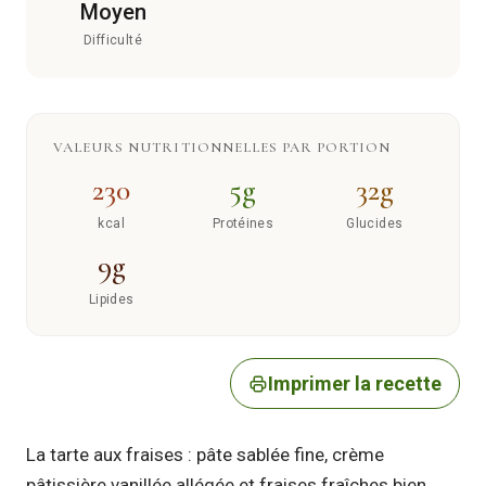
Moyen
Difficulté
VALEURS NUTRITIONNELLES PAR PORTION
230
5g
32g
kcal
Protéines
Glucides
9g
Lipides
Imprimer la recette
La tarte aux fraises : pâte sablée fine, crème
pâtissière vanillée allégée et fraises fraîches bien