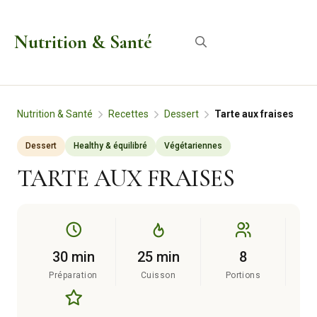
Aller
au
Nutrition & Santé
Menu
contenu
Nutrition & Santé
Recettes
Dessert
Tarte aux fraises
Dessert
Healthy & équilibré
Végétariennes
TARTE AUX FRAISES
30 min
25 min
8
Préparation
Cuisson
Portions