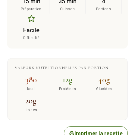
15 min
35 min
4
Préparation
Cuisson
Portions
Facile
Difficulté
VALEURS NUTRITIONNELLES PAR PORTION
380
12g
40g
kcal
Protéines
Glucides
20g
Lipides
Imprimer la recette