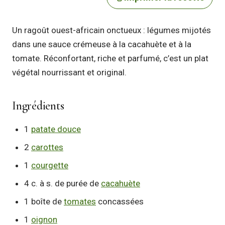
Un ragoût ouest-africain onctueux : légumes mijotés
dans une sauce crémeuse à la cacahuète et à la
tomate. Réconfortant, riche et parfumé, c’est un plat
végétal nourrissant et original.
Ingrédients
1
patate douce
2
carottes
1
courgette
4 c. à s. de purée de
cacahuète
1 boîte de
tomates
concassées
1
oignon