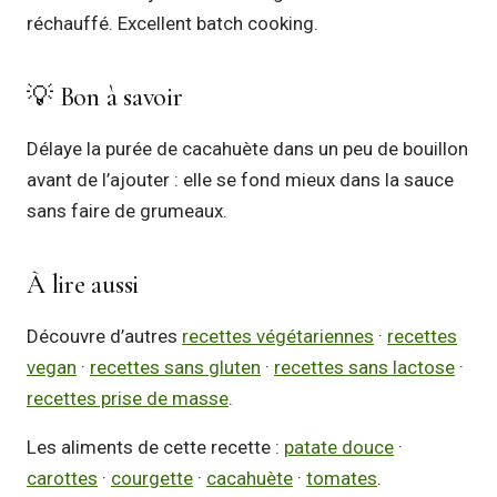
réchauffé. Excellent batch cooking.
💡 Bon à savoir
Délaye la purée de cacahuète dans un peu de bouillon
avant de l’ajouter : elle se fond mieux dans la sauce
sans faire de grumeaux.
À lire aussi
Découvre d’autres
recettes végétariennes
·
recettes
vegan
·
recettes sans gluten
·
recettes sans lactose
·
recettes prise de masse
.
Les aliments de cette recette :
patate douce
·
carottes
·
courgette
·
cacahuète
·
tomates
.