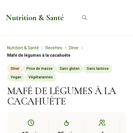
Aller
au
Nutrition & Santé
Menu
contenu
Nutrition & Santé
Recettes
Dîner
Mafé de légumes à la cacahuète
Dîner
Prise de masse
Sans gluten
Sans lactose
Vegan
Végétariennes
MAFÉ DE LÉGUMES À LA
CACAHUÈTE