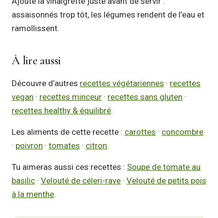
Ajoute la vinaigrette juste avant de servir :
assaisonnés trop tôt, les légumes rendent de l’eau et
ramollissent.
À lire aussi
Découvre d’autres
recettes végétariennes
·
recettes
vegan
·
recettes minceur
·
recettes sans gluten
·
recettes healthy & équilibré
.
Les aliments de cette recette :
carottes
·
concombre
·
poivron
·
tomates
·
citron
.
Tu aimeras aussi ces recettes :
Soupe de tomate au
basilic
·
Velouté de céleri-rave
·
Velouté de petits pois
à la menthe
.