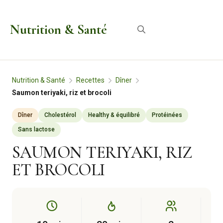
Aller
au
Nutrition & Santé
Menu
contenu
Nutrition & Santé
Recettes
Dîner
Saumon teriyaki, riz et brocoli
Dîner
Cholestérol
Healthy & équilibré
Protéinées
Sans lactose
SAUMON TERIYAKI, RIZ
ET BROCOLI