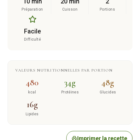
10 min
20 min
2
Préparation
Cuisson
Portions
Facile
Difficulté
VALEURS NUTRITIONNELLES PAR PORTION
480
34g
48g
kcal
Protéines
Glucides
16g
Lipides
Imprimer la recette