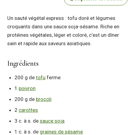
Un sauté végétal express : tofu doré et légumes
croquants dans une sauce soja-sésame. Riche en
protéines végétales, léger et coloré, c’est un dîner
sain et rapide aux saveurs asiatiques.
Ingrédients
200 g de
tofu
ferme
1
poivron
200 g de
brocoli
2
carottes
3 c. à s. de
sauce soja
1 c. à s. de
graines de sésame