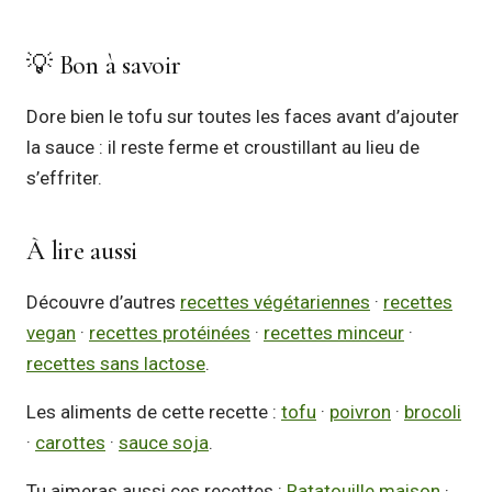
💡 Bon à savoir
Dore bien le tofu sur toutes les faces avant d’ajouter
la sauce : il reste ferme et croustillant au lieu de
s’effriter.
À lire aussi
Découvre d’autres
recettes végétariennes
·
recettes
vegan
·
recettes protéinées
·
recettes minceur
·
recettes sans lactose
.
Les aliments de cette recette :
tofu
·
poivron
·
brocoli
·
carottes
·
sauce soja
.
Tu aimeras aussi ces recettes :
Ratatouille maison
·