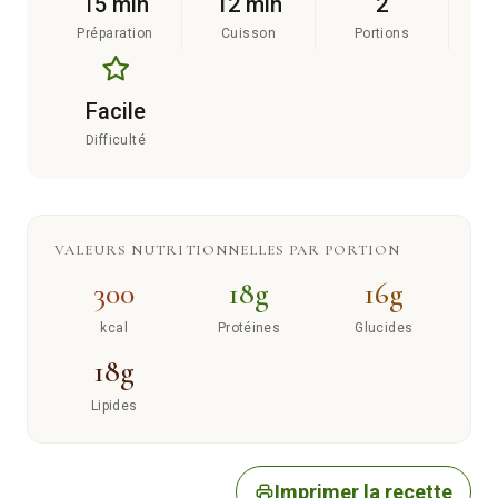
15 min
12 min
2
Préparation
Cuisson
Portions
Facile
Difficulté
VALEURS NUTRITIONNELLES PAR PORTION
300
18g
16g
kcal
Protéines
Glucides
18g
Lipides
Imprimer la recette