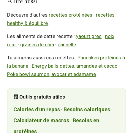
À lire aussi
Découvre d’autres
recettes protéinées
·
recettes
healthy & équilibré
.
Les aliments de cette recette :
yaourt grec
·
noix
·
miel
·
graines de chia
·
cannelle
.
Tu aimeras aussi ces recettes :
Pancakes protéinés à
la banane
·
Energy balls dattes, amandes et cacao
·
Poke bowl saumon, avocat et edamame
.
🧮 Outils gratuits utiles
Calories d'un repas
·
Besoins caloriques
·
Calculateur de macros
·
Besoins en
protéines