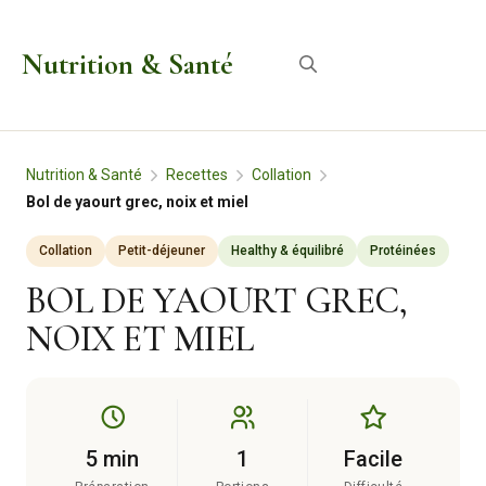
Aller
au
Nutrition & Santé
Menu
contenu
Nutrition & Santé
Recettes
Collation
Bol de yaourt grec, noix et miel
Collation
Petit-déjeuner
Healthy & équilibré
Protéinées
BOL DE YAOURT GREC,
NOIX ET MIEL
5 min
1
Facile