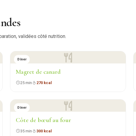
andes
ration, validées côté nutrition.
Dîner
Magret de canard
25 min
270 kcal
Dîner
Côte de bœuf au four
35 min
300 kcal