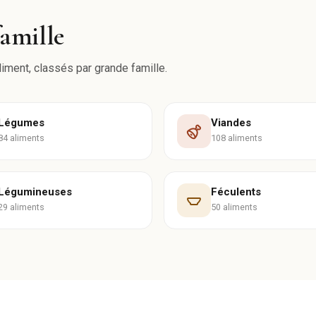
famille
liment, classés par grande famille.
Légumes
Viandes
84 aliments
108 aliments
Légumineuses
Féculents
29 aliments
50 aliments