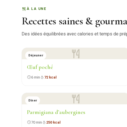
À LA UNE
Recettes saines & gourm
Des idées équilibrées avec calories et temps de prépa
Déjeuner
Œuf poché
6 min
72 kcal
Dîner
Parmigiana d’aubergines
70 min
250 kcal