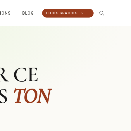
TIONS
BLOG
OUTILS GRATUITS
R CE
NS
TON