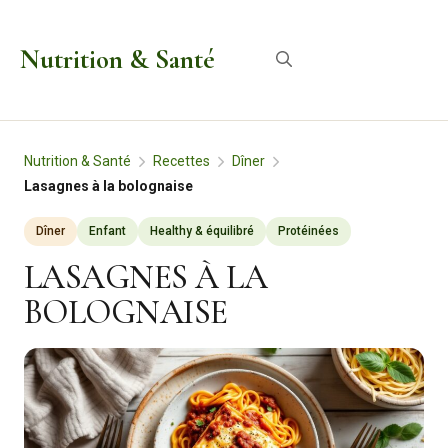
Aller
au
Nutrition & Santé
Menu
contenu
Nutrition & Santé
Recettes
Dîner
Lasagnes à la bolognaise
Dîner
Enfant
Healthy & équilibré
Protéinées
LASAGNES À LA
BOLOGNAISE