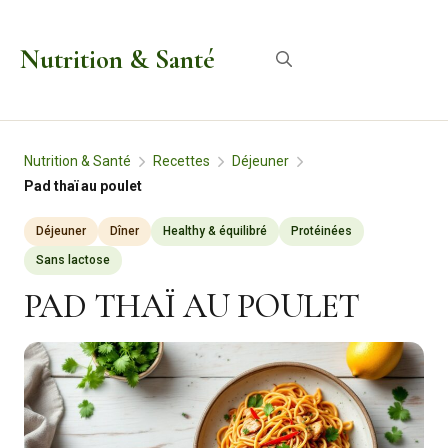
Aller
au
Nutrition & Santé
Menu
contenu
Nutrition & Santé
Recettes
Déjeuner
Pad thaï au poulet
Déjeuner
Dîner
Healthy & équilibré
Protéinées
Sans lactose
PAD THAÏ AU POULET