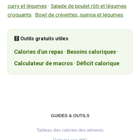
curry et légumes
·
Salade de poulet rôti et légumes
croquants
·
Bowl de crevettes, quinoa et légumes
.
🧮 Outils gratuits utiles
Calories d'un repas
·
Besoins caloriques
·
Calculateur de macros
·
Déficit calorique
GUIDES & OUTILS
Tableau des calories des aliments
Calculer son IMC