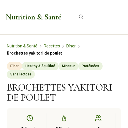
Aller
au
Nutrition & Santé
Menu
contenu
Nutrition & Santé
Recettes
Dîner
Brochettes yakitori de poulet
Dîner
Healthy & équilibré
Minceur
Protéinées
Sans lactose
BROCHETTES YAKITORI
DE POULET