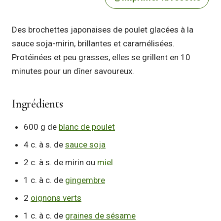
Des brochettes japonaises de poulet glacées à la
sauce soja-mirin, brillantes et caramélisées.
Protéinées et peu grasses, elles se grillent en 10
minutes pour un dîner savoureux.
Ingrédients
600 g de
blanc de poulet
4 c. à s. de
sauce soja
2 c. à s. de mirin ou
miel
1 c. à c. de
gingembre
2
oignons verts
1 c. à c. de
graines de sésame