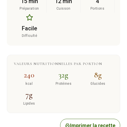
15 min
12 min
4
Préparation
Cuisson
Portions
Facile
Difficulté
VALEURS NUTRITIONNELLES PAR PORTION
240
32g
8g
kcal
Protéines
Glucides
7g
Lipides
Imprimer la recette