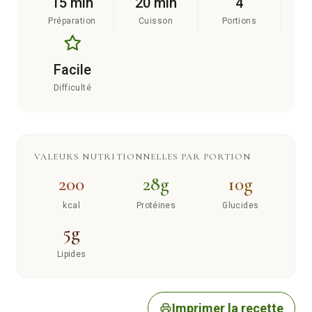
15 min
20 min
4
Préparation
Cuisson
Portions
Facile
Difficulté
VALEURS NUTRITIONNELLES PAR PORTION
200
28g
10g
kcal
Protéines
Glucides
5g
Lipides
Imprimer la recette