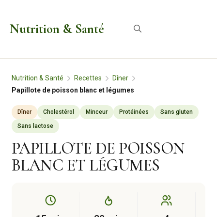
Aller
au
Nutrition & Santé
Menu
contenu
Nutrition & Santé
Recettes
Dîner
Papillote de poisson blanc et légumes
Dîner
Cholestérol
Minceur
Protéinées
Sans gluten
Sans lactose
PAPILLOTE DE POISSON
BLANC ET LÉGUMES