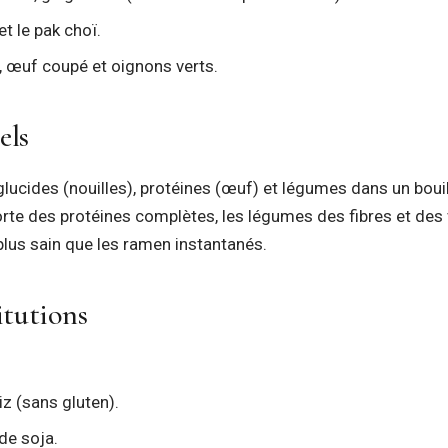
t le pak choï.
, œuf coupé et oignons verts.
els
glucides (nouilles), protéines (œuf) et légumes dans un bou
rte des protéines complètes, les légumes des fibres et des 
plus sain que les ramen instantanés.
itutions
iz (sans gluten).
de soja.