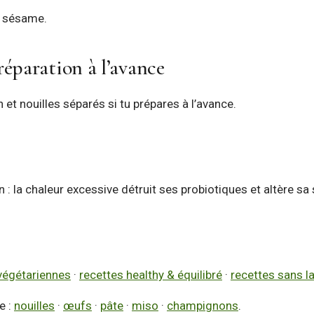
de sésame.
éparation à l’avance
n et nouilles séparés si tu prépares à l’avance.
n : la chaleur excessive détruit ses probiotiques et altère sa 
végétariennes
·
recettes healthy & équilibré
·
recettes sans l
e :
nouilles
·
œufs
·
pâte
·
miso
·
champignons
.