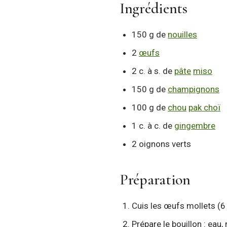
Ingrédients
150 g de
nouilles
2
œufs
2 c. à s. de
pâte
miso
150 g de
champignons
100 g de
chou
pak choï
1 c. à c. de
gingembre
2 oignons verts
Préparation
Cuis les œufs mollets (6 
Prépare le bouillon : eau,