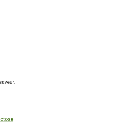
saveur.
actose
.