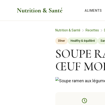
Aller
Nutrition & Santé
au
ALIMENTS
contenu
Nutrition & Santé
Recettes
Dîner
Healthy & équilibré
San
SOUPE R
ŒUF MO