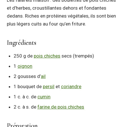
Les falafels maison : des boulettes de pois chiches
et d’herbes, croustillantes dehors et fondantes
dedans. Riches en protéines végétales, ils sont bien
plus légers cuits au four qu’en friture.
Ingrédients
250 g de
pois chiches
secs (trempés)
1
oignon
2 gousses d’
ail
1 bouquet de
persil
et
coriandre
1 c. à c. de
cumin
2 c. à s. de
farine de pois chiches
Préparation