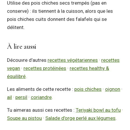
Utilise des pois chiches secs trempés (pas en
conserve) : ils tiennent à la cuisson, alors que les
pois chiches cuits donnent des falafels qui se
délitent.
À lire aussi
Découvre d’autres
recettes végétariennes
·
recettes
vegan
·
recettes protéinées
·
recettes healthy &
équilibré
.
Les aliments de cette recette :
pois chiches
·
oignon
·
ail
·
persil
·
coriandre
.
Tu aimeras aussi ces recettes :
Teriyaki bowl au tofu
·
Soupe au pistou
·
Salade d’orge perlé aux légumes
.