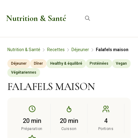
Aller
au
Nutrition & Santé
Menu
contenu
Nutrition & Santé
Recettes
Déjeuner
Falafels maison
Déjeuner
Dîner
Healthy & équilibré
Protéinées
Vegan
Végétariennes
FALAFELS MAISON
20 min
20 min
4
Préparation
Cuisson
Portions