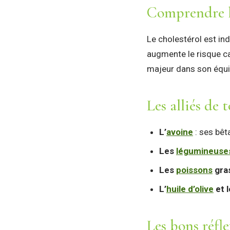
Comprendre l
Le cholestérol est in
augmente le risque car
majeur dans son équil
Les alliés de
L’
avoine
: ses bêt
Les
légumineuse
Les
poissons
gra
L’
huile d’olive
et 
Les bons réfle